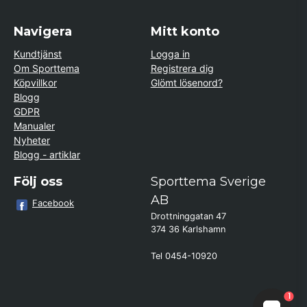
Navigera
Mitt konto
Kundtjänst
Logga in
Om Sporttema
Registrera dig
Köpvillkor
Glömt lösenord?
Blogg
GDPR
Manualer
Nyheter
Blogg - artiklar
Följ oss
Sporttema Sverige
AB
Facebook
Drottninggatan 47
374 36 Karlshamn
Tel 0454-10920
Kund från
Uddevalla
1