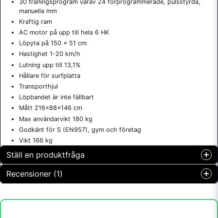
30 träningsprogram varav 24 förprogrammerade, pulsstyrda,
manuella mm
Kraftig ram
AC motor på upp till hela 6 HK
Löpyta på 150 x 51 cm
Hastighet 1-20 km/h
Lutning upp till 13,1%
Hållare för surfplatta
Transporthjul
Löpbandet är inte fällbart
Mått 216x88x146 cm
Max användarvikt 180 kg
Godkänt för S (EN957), gym och företag
Vikt 166 kg
Ställ en produktfråga
Recensioner (1)
question
Fråga oss något om denna produkten...
Easy fitnesscenter
för 5 år sedan