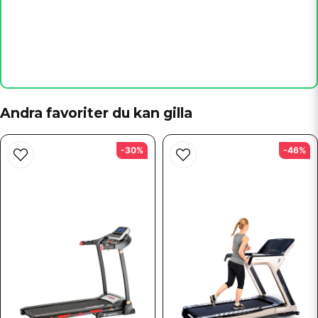
name
Namn
email
Mejladress
Andra favoriter du kan gilla
Ja, ni får publicera min fråga
-30%
-46%
Skicka fråga