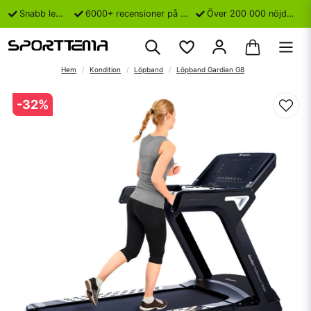
Snabb leverans
6000+ recensioner på Trustpilot
Över 200 000 nöjda kunder
Hem
Kondition
Löpband
Löpband Gardian G8
-
32
%