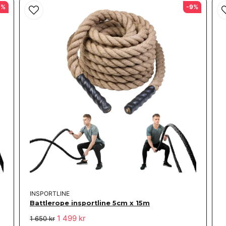
5%
-9%
INSPORTLINE
Battlerope insportline 5cm x 15m
1 499 kr
1 650 kr