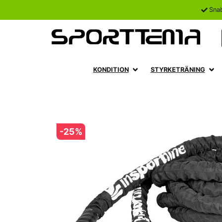
Sna
KONDITION
STYRKETRÄNING
-
25
%