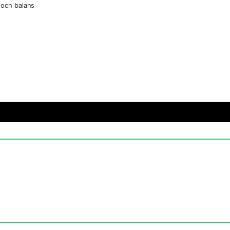
m och balans
email
Mejladress