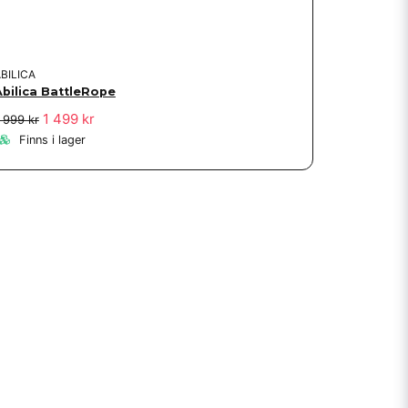
BILICA
Abilica BattleRope
1 499 kr
 999 kr
Finns i lager