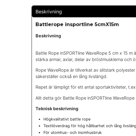
Beskrivning
Battlerope insportline 5cmX15m
Beskrivning
Battle Rope inSPORTline WaveRope 5 cm x 15 m är p
stärka armar, axlar, delar av bröstmusklerna oc
Rope WaveRope är tillverkat av slitstark polyeste
säkerställer också en lång livslängd.
Repet är lämpligt för ett antal sportaktiviteter, t
Allt detta gör Battle Rope inSPORTline WaveRope 5
Teknisk beskrivning
Högkvalitativt battle rope
Textilöverdrag för hög hållbarhet och lång livslän
För utomhus- och inomhusbruk