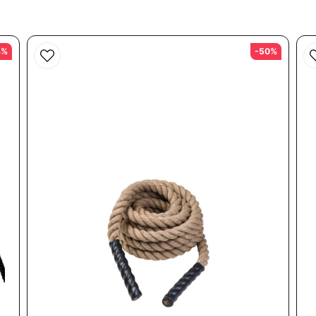
4%
-50%
Skicka fråga