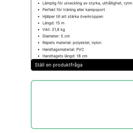
Lämplig för utveckling av styrka, uthållighet, ryt
Perfekt för träning eller kampsport
Hjälper till att stärka överkroppen
Längd: 15 m
Vikt: 21,8 kg
Diameter: 5 cm
Repets material: polyester, nylon
Handtagsmaterial: PVC
Handtagets längd: 18 cm
Ställ en produktfråga
question
Fråga oss något om denna produkten...
name
Namn