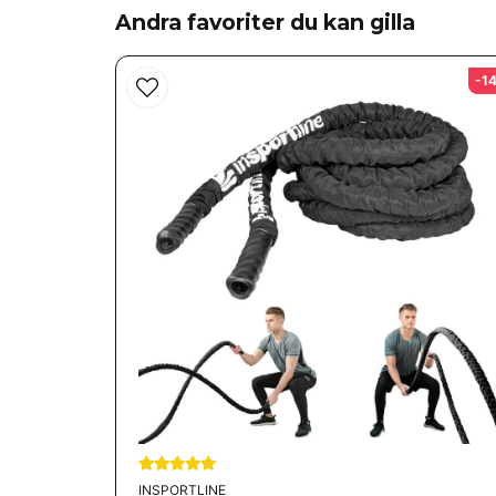
Andra favoriter du kan gilla
Ja, ni får publicera min fråga
-1
INSPORTLINE