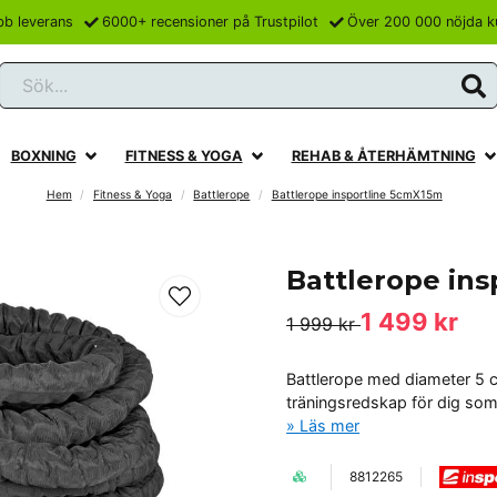
bb leverans
6000+ recensioner på Trustpilot
Över 200 000 nöjda k
Sök...
BOXNING
FITNESS & YOGA
REHAB & ÅTERHÄMTNING
Hem
Fitness & Yoga
Battlerope
Battlerope insportline 5cmX15m
Battlerope in
1 499 kr
1 999 kr
Battlerope med diameter 5 cm
träningsredskap för dig som 
Läs mer
8812265